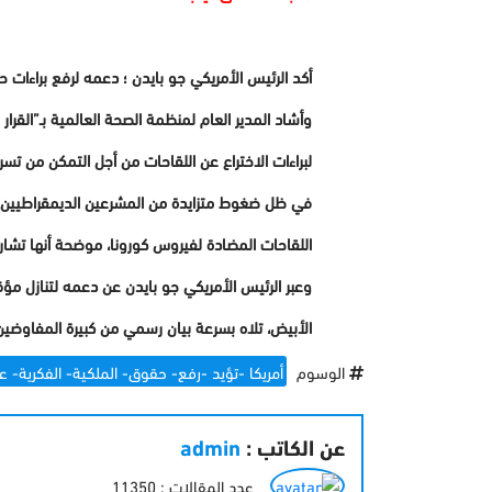
أكد الرئيس الأمريكي جو بايدن ؛ دعمه لرفع براءات 
وأشاد المدير العام لمنظمة الصحة العالمية بـ”القرا
لبراءات الاختراع عن اللقاحات من أجل التمكن من تسر
في ظل ضغوط متزايدة من المشرعين الديمقراطيين وأكثر من 100 دولة أخرى، أعلنت الإدارة الأمريكية الأربعاء تأييدها رفعا
اللقاحات المضادة لفيروس كورونا، موضحة أنها تش
وعبر الرئيس الأمريكي جو بايدن عن دعمه لتنازل م
الأبيض، تلاه بسرعة بيان رسمي من كبيرة المفاوضين ا
الوسوم
أمريكا -تؤيد -رفع- حقوق- الملكية- الفكرية- ع
عن الكاتب :
admin
عدد المقالات : 11350