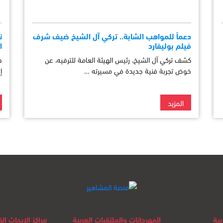
دعماً للمواهب الشابة.. تركي آل الشيخ ضيف شرف
ن
فيلم بوليفارد
ا
كشف تركي آل الشيخ، رئيس الهيئة العامة للترفيه، عن
خ
خوض تجربة فنية جديدة في مسيرته …
إ
المزيد
بية
المهرجانات والملتقيات العربية
مراكز الابحاث ا