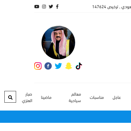
, ترخيص 147624
معالم
صبار
عاجل
مناسبات
ماضينا
سياحية
العنزي