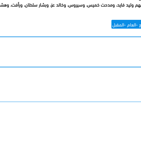
مهم وليد فايد، ومدحت خميس، وسيروس، وخالد عز، وبشار سلطان، ورأفت، وهشام
 -العام -المقبل