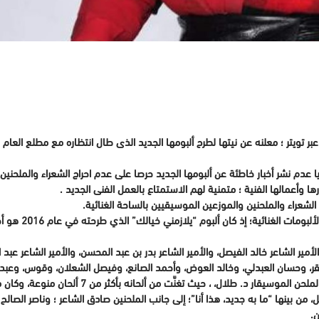
بر تويتر ؛ معلنه عن نيتها لطرح ألبومها الجديد الذى طال انتظاره مع مطلع العام 
عدم نشر أخبار خاطئة عن ألبومها الجديد حرصا على عدم احراج الشعراء والملحنين
 وأعمالها الفنية ؛ متمنية لهم الاستمتاع بالعمل الفنى الجديد .
الشعراء والملحنين والموزعين الموسيقيين بالساحة الغنائية.
ويأتي الألبوم بعد
الأمير الشاعر خالد الفيصل، والأمير الشاعر بدر بن عبد المحسن، والأمير الشاعر عب
قر، وحسان العبدلي، وخالد العوض، وأحمد الصانع، وفيصل الشعلان، وقوس، وعبد ال
أما بالنسبة للملحنين، فتجدِّد التعاون هذه المرة مع ا
، من بينها “ما به جديد، هذا أنا”؛ إلى جانب الملحنين صادق الشاعر ؛ وناصر الصال
ن.