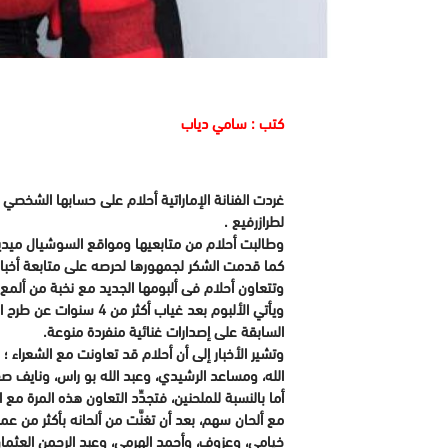
كتب : سامي دياب
غردت الفنانة الإماراتية أحلام على حسابها الشخصي ع
لطرازرفيع .
وطالبت أحلام من متابعيها ومواقع السوشيال ميديا 
كما قدمت الشكر لجمهورها لحرصه على متابعة أخبارها
وتتعاون أحلام فى ألبومها الجديد مع نخبة من ألمع 
السابقة على إصدارات غنائية منفردة منوعة.
وتشير الأخبار إلى أن أحلام قد تعاونت مع الشعراء ؛ 
الله، ومساعد الرشيدي، وعبد الله بو راس، ونايف ص
مع ألحان سهم، بعد أن تغنَّت من ألحانه بأكثر من عمل
خيامي، وعزوف، وأحمد الهرمي، وعبد الرحمن العثما