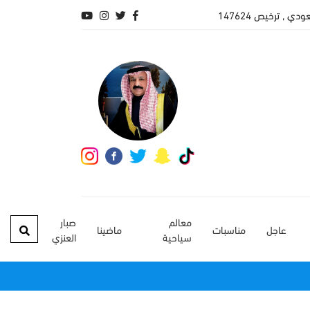
, ترخيص 147624
معالم
صبار
عاجل
مناسبات
ماضينا
سياحية
العنزي