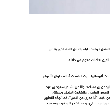
المقبل ؛ واصفة اياه بالعمل الفنة الذى ينتمى
 الذين تعاملت معهم من خلاله .
 غياب أكثر من 4 سنوات عن طرح الألبومات الغنائية؛ إذ كان ألبوم “يلازمني خيالك” الذي طرحته في عام 2016 هو أحدث ألبوماتها، حيث اعتمدت أحلام طوال الأعوام
د الرحمن بن مساعد، والأمير الشاعر سعود بن عبد
رحمن العثمان، والشاعرة الجادل، ومعتزة.
لملحن الموسيقار د. طلال، ، حيث تغنَّت من ألحانه بأكثر من 7 ألحان منوعة، وكان من آخرها “أنا مدري عن الناس”. كما تجدِّد التعاون
ح ؛ وياسر بو علي، وعبد القادر الهدهود، ومحمود